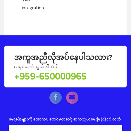
integration
အကူအညီလိုအပ်နေပါသလား?
အခုပဲဆက်သွယ်လိုက်ပါ
+959-650000965
မေးခွန်းများကို အောက်ပါဖောင်မှတဆင့် ဆက်သွယ်မေးမြန်းနိုင်ပါတယ်