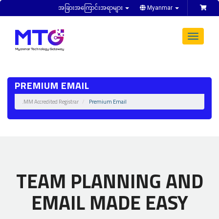
အခြားအကြောင်းအရာများ
Myanmar
Toggle
navigat
PREMIUM EMAIL
.MM Accredited Registrar
Premium Email
TEAM PLANNING AND
EMAIL MADE EASY